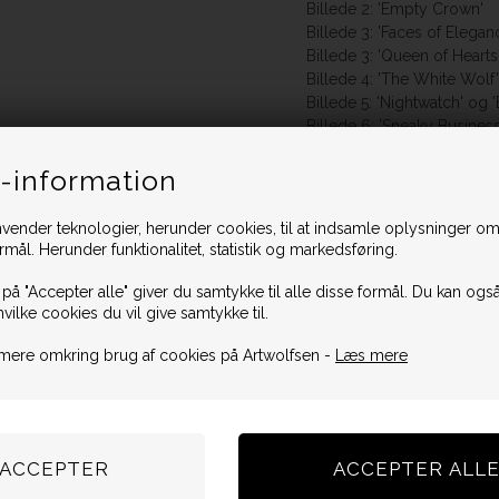
Billede 2: 'Empty Crown'
Billede 3: 'Faces of Eleg
Billede 3: 'Queen of Heart
Billede 4: 'The White Wolf
Billede 5: 'Nightwatch' og
Billede 6: 'Sneaky Busines
Billede 7: 'Royal Champag
-information
Oplev Frank Hollywoods solo
vender teknologier, herunder cookies, til at indsamle oplysninger omk
ormål. Herunder funktionalitet, statistik og markedsføring.
 på "Accepter alle" giver du samtykke til alle disse formål. Du kan også
hvilke cookies du vil give samtykke til.
mere omkring brug af cookies på Artwolfsen -
Læs mere