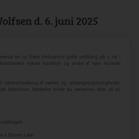
olfsen d. 6. juni 2025
ensat en ny Frank Hollywood grafik udstilling på 1. sal i
kunstnerens nyeste kunsttryk og andre af hans ikoniske
n til sammensætning af værker og ophængningsmuligheder.
på Artwolfsen. Nedenfor finder du værkernes titler, så du
dstillingen:
 on a Stormy Lake'