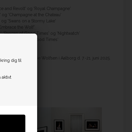
ance and Revolt' og 'Royal Champagne'
s' og 'Champagne at the Chateau'
' og 'Swans on a Stormy Lake'
 'Embrace the Wolf'
s', 'Peagan of Good Times' og 'Nightwatch'
ne' og 'Peagan of Good Times'
udstilling i Galerie Wolfsen i Aalborg d. 7.-21. juni 2025.
ring dig til
 aktivt