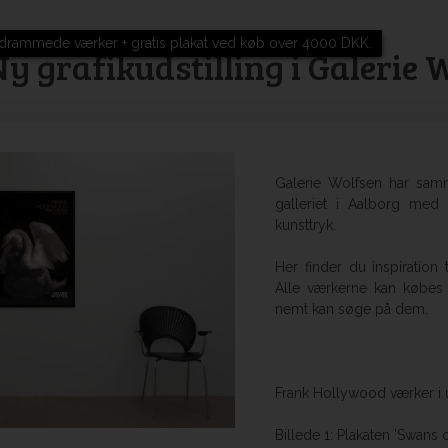
drammede værker + gratis plakat ved køb over 4000 DKK.
y grafikudstilling i Galerie W
Galerie Wolfsen har samm
galleriet i Aalborg med 
kunsttryk.
Her finder du inspiratio
Alle værkerne kan købes 
nemt kan søge på dem.
Frank Hollywood værker i u
Billede 1: Plakaten 'Swans