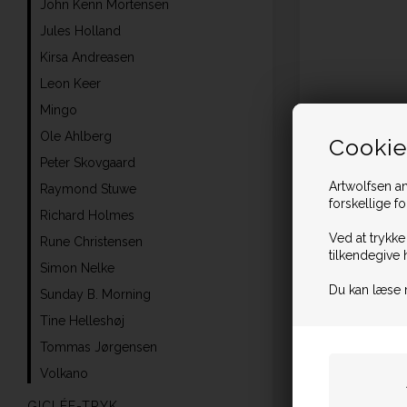
John Kenn Mortensen
Jules Holland
Kirsa Andreasen
Leon Keer
Mingo
Ole Ahlberg
Cookie
Peter Skovgaard
Artwolfsen an
Raymond Stuwe
forskellige f
Richard Holmes
Ved at trykke
Rune Christensen
tilkendegive 
Simon Nelke
Du kan læse 
Sunday B. Morning
Tine Helleshøj
Tommas Jørgensen
Volkano
GICLÉE-TRYK