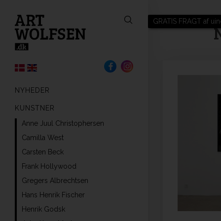
GRATIS FRAGT af uin
N
NYHEDER
KUNSTNER
Anne Juul Christophersen
Camilla West
Carsten Beck
Frank Hollywood
Gregers Albrechtsen
Hans Henrik Fischer
Henrik Godsk