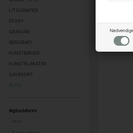
LITOGRAFIER
EPOXY
Nødvendig
GRAVURE
SERIGRAFI
KUNSTBØGER
KUNSTPLAKATER
GAVEKORT
BLOG
Nyhedsbrev