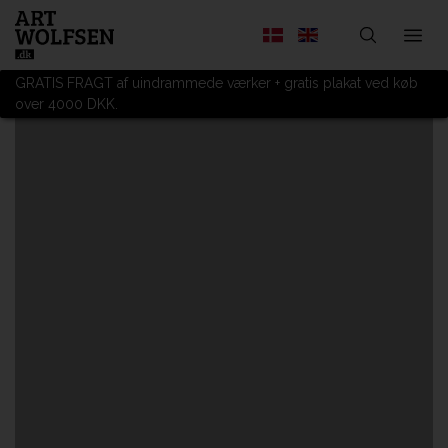
GRATIS FRAGT af uindrammede værker + gratis plakat ved køb
over 4000 DKK.