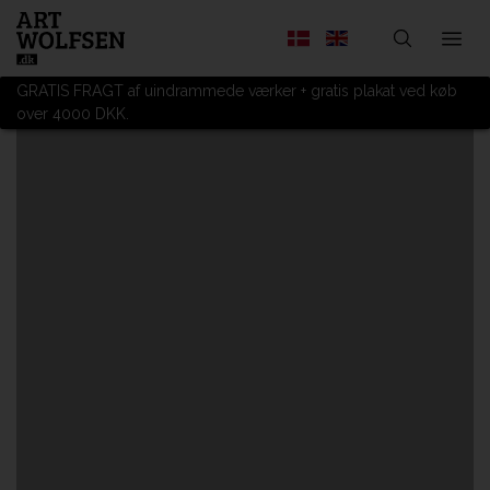
GRATIS FRAGT af uindrammede værker + gratis plakat ved køb
over 4000 DKK.