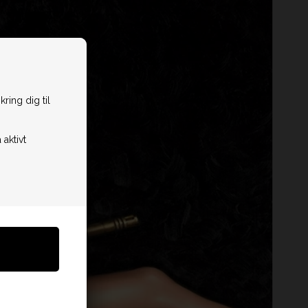
ring dig til
 aktivt