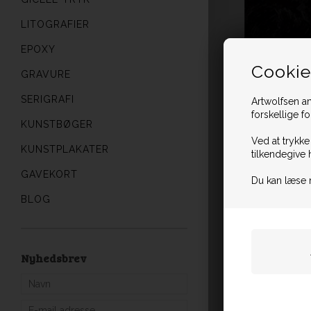
LITOGRAFIER
EPOXY
Cookie
GRAVURE
SERIGRAFI
Artwolfsen an
forskellige f
KUNSTBØGER
Ved at trykke
KUNSTPLAKATER
tilkendegive 
GAVEKORT
Du kan læse 
BLOG
Nyhedsbrev