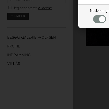
Jeg accepterer
vilkårene
Nødvendig
BESØG GALERIE WOLFSEN
PROFIL
INDRAMNING
VILKÅR