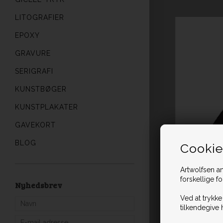
LITOGRAFIER
EPOXY
GRAVURE
SERIGRAFI
KUNSTBØGER
KUNSTPLAKATER
GAVEKORT
BLOG
Cookie
Artwolfsen an
forskellige f
Nyhedsbrev
Ved at trykke
tilkendegive 