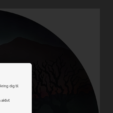
ring dig til
 aktivt