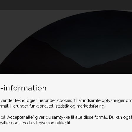
-information
vender teknologier, herunder cookies, til at indsamle oplysninger omk
ormål. Herunder funktionalitet, statistik og markedsføring.
 på "Accepter alle" giver du samtykke til alle disse formål. Du kan også
hvilke cookies du vil give samtykke til.