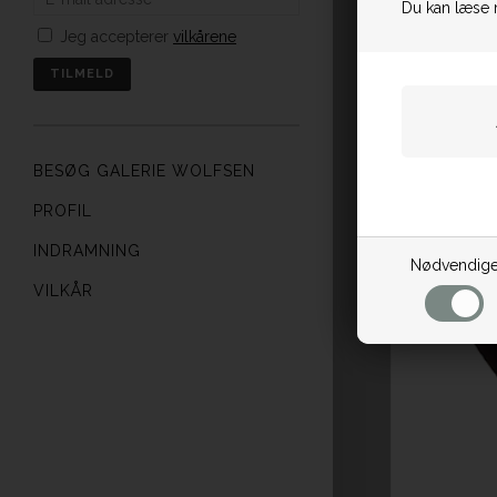
Du kan læse 
Jeg accepterer
vilkårene
BESØG GALERIE WOLFSEN
PROFIL
INDRAMNING
Nødvendig
VILKÅR