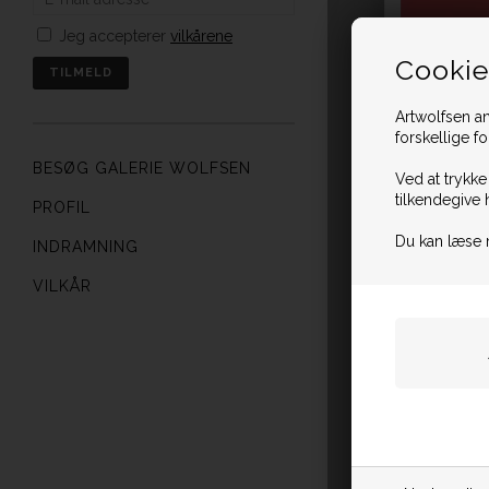
Jeg accepterer
vilkårene
Cookie
Artwolfsen an
forskellige f
BESØG GALERIE WOLFSEN
Ved at trykke
tilkendegive 
PROFIL
Du kan læse 
INDRAMNING
VILKÅR