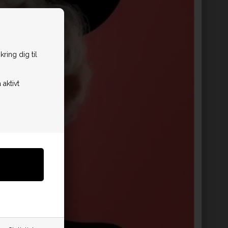
ring dig til
 aktivt