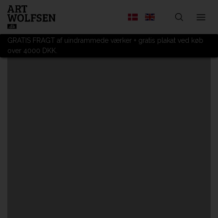
GRATIS FRAGT af uindrammede værker + gratis plakat ved køb
over 4000 DKK.