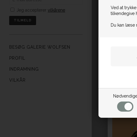
Ved at trykke
Jeg accepterer
vilkårene
tilkendegive 
Du kan læse 
BESØG GALERIE WOLFSEN
PROFIL
INDRAMNING
VILKÅR
Nødvendig