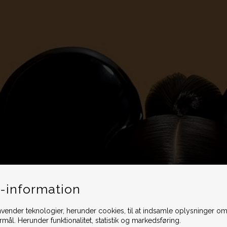
-information
vender teknologier, herunder cookies, til at indsamle oplysninger omk
ormål. Herunder funktionalitet, statistik og markedsføring.