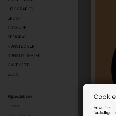
LITOGRAFIER
EPOXY
GRAVURE
SERIGRAFI
KUNSTBØGER
KUNSTPLAKATER
GAVEKORT
BLOG
Cookie
Nyhedsbrev
Artwolfsen an
forskellige f