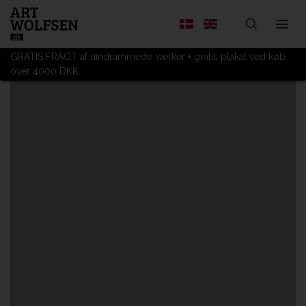
GRATIS FRAGT af uindrammede værker + gratis plakat ved køb
over 4000 DKK.