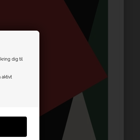
ring dig til
 aktivt