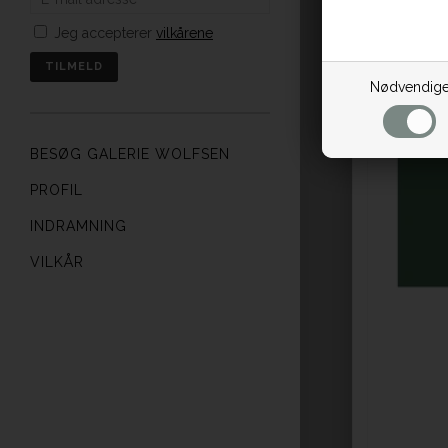
Jeg accepterer
vilkårene
Nødvendig
BESØG GALERIE WOLFSEN
PROFIL
INDRAMNING
VILKÅR