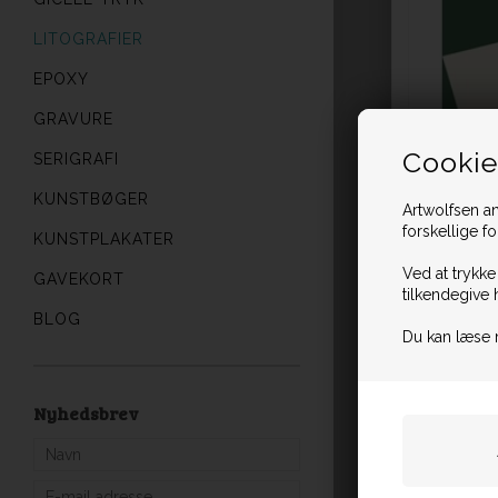
LITOGRAFIER
EPOXY
GRAVURE
Cookie
SERIGRAFI
KUNSTBØGER
Artwolfsen an
forskellige f
KUNSTPLAKATER
Ved at trykke
GAVEKORT
tilkendegive 
BLOG
Du kan læse 
Nyhedsbrev