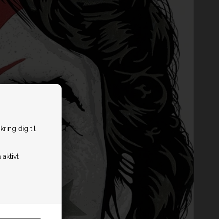
ring dig til
 aktivt