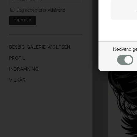
Jeg accepterer
vilkårene
BESØG GALERIE WOLFSEN
Nødvendig
PROFIL
INDRAMNING
VILKÅR