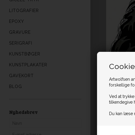
LITOGRAFIER
EPOXY
GRAVURE
SERIGRAFI
KUNSTBØGER
Cookie
KUNSTPLAKATER
GAVEKORT
Artwolfsen an
forskellige f
BLOG
Ved at trykke
tilkendegive 
Nyhedsbrev
Du kan læse 