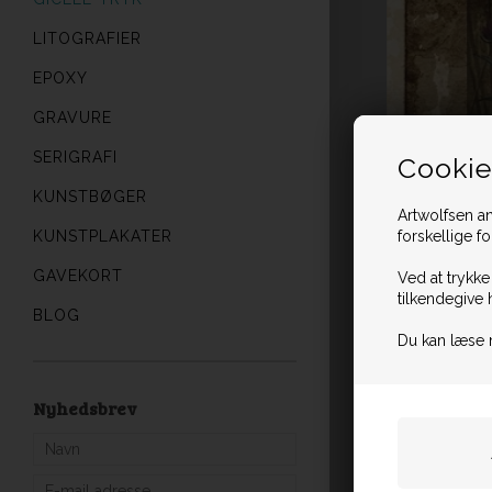
LITOGRAFIER
EPOXY
GRAVURE
SERIGRAFI
Cookie
KUNSTBØGER
Artwolfsen an
forskellige f
KUNSTPLAKATER
GAVEKORT
Ved at trykke
tilkendegive 
BLOG
Du kan læse 
Nyhedsbrev