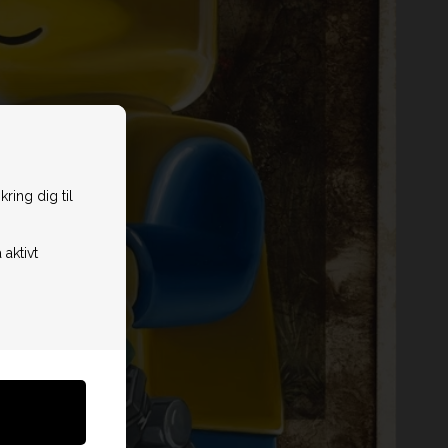
ring dig til
 aktivt