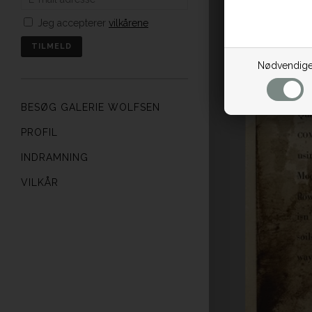
Jeg accepterer
vilkårene
Nødvendig
BESØG GALERIE WOLFSEN
PROFIL
INDRAMNING
VILKÅR