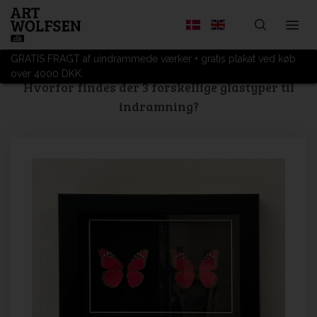
GRATIS FRAGT af uindrammede værker + gratis plakat ved køb
over 4000 DKK.
Hvorfor findes der 3 forskellige glastyper til
indramning?