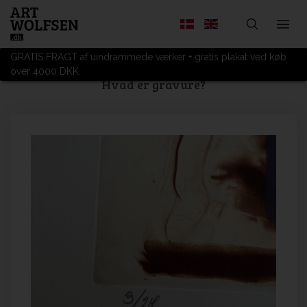
GRATIS FRAGT af uindrammede værker + gratis plakat ved køb
over 4000 DKK.
Hvad er gravure?