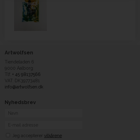
Artwolfsen
Tiendeladen 6
9000 Aalborg
Tlf:
+ 45 98137566
VAT: DK39773481
info@artwolfsen.dk
Nyhedsbrev
Jeg accepterer
vilkårene