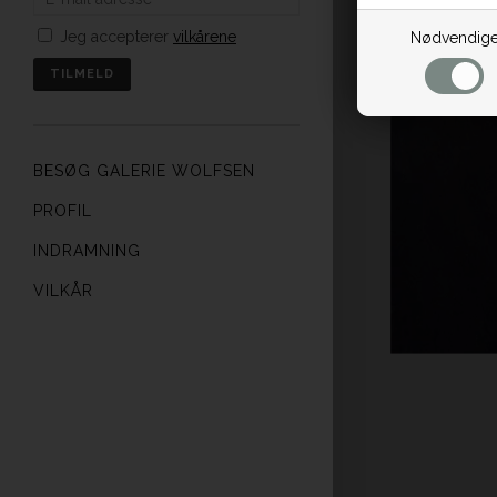
Jeg accepterer
vilkårene
Nødvendig
BESØG GALERIE WOLFSEN
PROFIL
INDRAMNING
VILKÅR