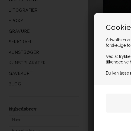
LITOGRAFIER
EPOXY
Cookie
GRAVURE
Artwolfsen an
SERIGRAFI
forskellige f
KUNSTBØGER
Ved at trykke
tilkendegive 
KUNSTPLAKATER
Du kan læse 
GAVEKORT
BLOG
Nyhedsbrev