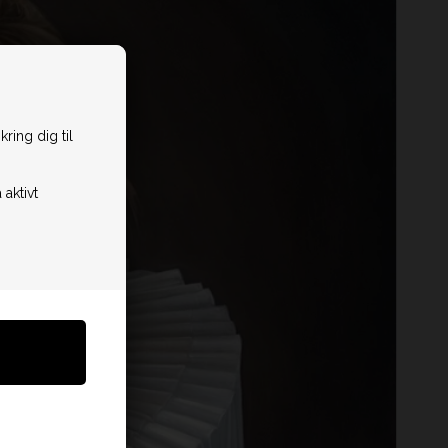
ring dig til
 aktivt