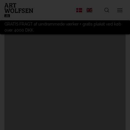
GRATIS FRAGT af uindrammede værker + gratis plakat ved køb
over 4000 DKK.