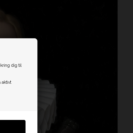
ring dig til
 aktivt