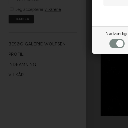
Jeg accepterer
vilkårene
Nødvendig
BESØG GALERIE WOLFSEN
PROFIL
INDRAMNING
VILKÅR