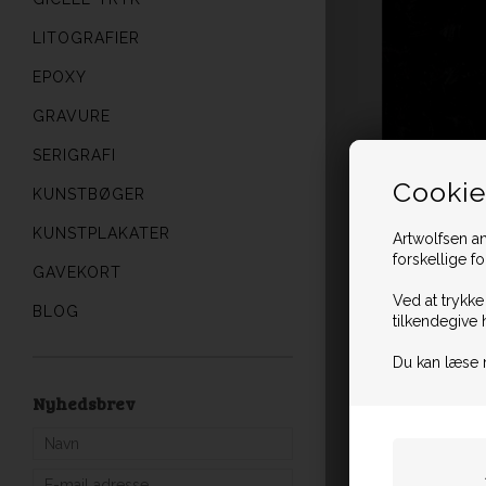
LITOGRAFIER
EPOXY
GRAVURE
SERIGRAFI
Cookie
KUNSTBØGER
KUNSTPLAKATER
Artwolfsen an
forskellige f
GAVEKORT
Ved at trykke
BLOG
tilkendegive 
Du kan læse 
Nyhedsbrev