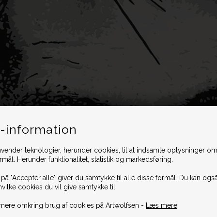
-information
vender teknologier, herunder cookies, til at indsamle oplysninger omk
ormål. Herunder funktionalitet, statistik og markedsføring.
 på "Accepter alle" giver du samtykke til alle disse formål. Du kan også
hvilke cookies du vil give samtykke til.
mere omkring brug af cookies på Artwolfsen -
Læs mere