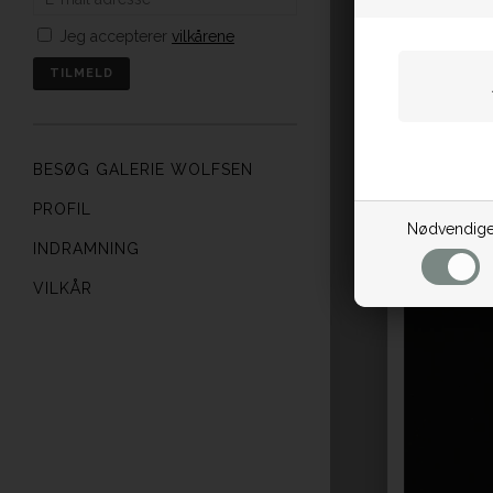
Jeg accepterer
vilkårene
BESØG GALERIE WOLFSEN
PROFIL
Nødvendig
INDRAMNING
VILKÅR