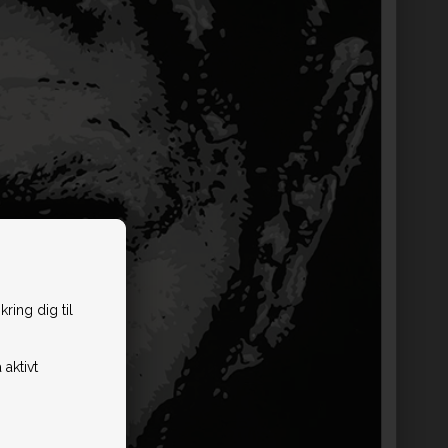
ring dig til
 aktivt