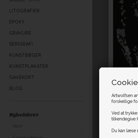
LITOGRAFIER
EPOXY
GRAVURE
SERIGRAFI
KUNSTBØGER
KUNSTPLAKATER
GAVEKORT
Cookie
BLOG
Artwolfsen an
forskellige f
Ved at trykke
Nyhedsbrev
tilkendegive 
Du kan læse 