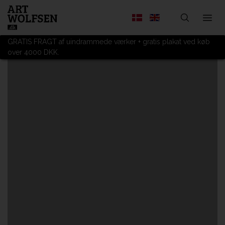
GRATIS FRAGT af uindrammede værker + gratis plakat ved køb
over 4000 DKK.