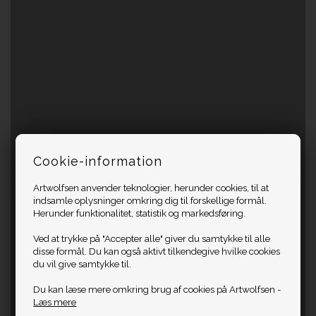
Cookie-information
Artwolfsen anvender teknologier, herunder cookies, til at
indsamle oplysninger omkring dig til forskellige formål.
Herunder funktionalitet, statistik og markedsføring.
Ved at trykke på "Accepter alle" giver du samtykke til alle
disse formål. Du kan også aktivt tilkendegive hvilke cookies
du vil give samtykke til.
Du kan læse mere omkring brug af cookies på Artwolfsen -
Læs mere