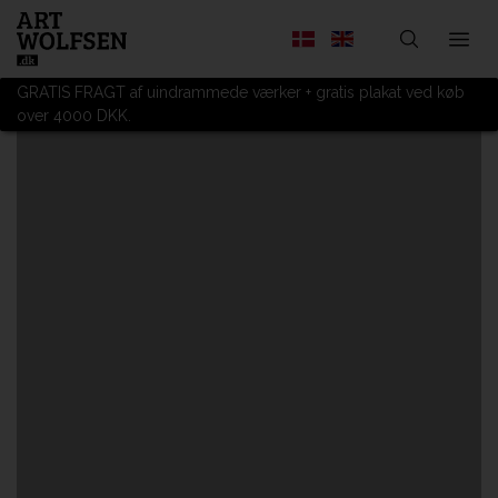
GRATIS FRAGT af uindrammede værker + gratis plakat ved køb
over 4000 DKK.