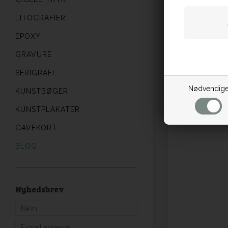
LITOGRAFIER
EPOXY
GRAVURE
SERIGRAFI
Nødvendig
KUNSTBØGER
KUNSTPLAKATER
GAVEKORT
BLOG
Nyhedsbrev