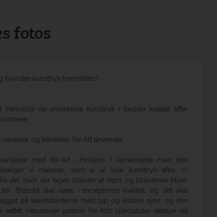
s fotos
g hvordan kunsttryk fremstilles?
fremstille de smukkeste kunsttryk i bedste kvalitet efter
kunstnere.
e maskiner og teknikker, Re-Art anvender.
amarbejde med Re-Art i Holland. I samarbejde med den
ælger vi malerier, som vi vil lave kunsttryk efter. Vi
Re-Art, hvor der tages billeder af dem, og billederne bliver
r. Billedet skal være i exceptionel kvalitet, og det skal
 kigget på værkbillederne med lup og kritiske øjne, og den
 rettet. Herudover justerer Re-Arts specialister detaljer via