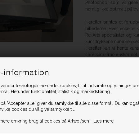
Photoshop, som vil gøre k
nemlig ikke optimalt på try
Herefter printes et forud
billederne. Hver enkelte k
Re-Arts specialister og kuns
kunsttrykkene nummereret 
Herefter kan vi hente kun
som kunderne ønsker det.
-information
Har du spørgsmål til proc
vender teknologier, herunder cookies, til at indsamle oplysninger omk
Så skriv til os på vores so
ormål. Herunder funktionalitet, statistik og markedsføring.
 på "Accepter alle" giver du samtykke til alle disse formål. Du kan også
hvilke cookies du vil give samtykke til.
mere omkring brug af cookies på Artwolfsen -
Læs mere