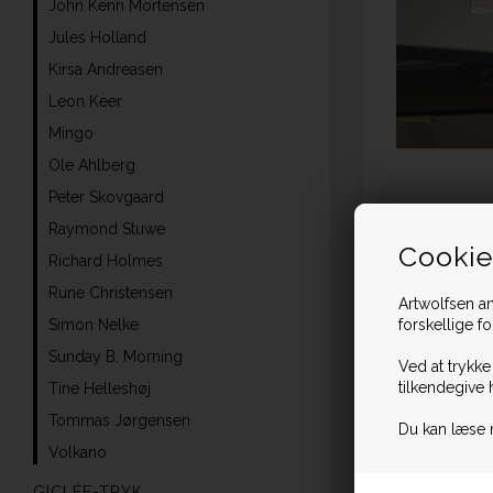
John Kenn Mortensen
Jules Holland
Kirsa Andreasen
Leon Keer
Mingo
Ole Ahlberg
Peter Skovgaard
Raymond Stuwe
Cookie
Richard Holmes
Rune Christensen
Artwolfsen an
Simon Nelke
forskellige f
Sunday B. Morning
Ved at trykke
tilkendegive 
Tine Helleshøj
Tommas Jørgensen
Du kan læse 
Volkano
GICLÉE-TRYK