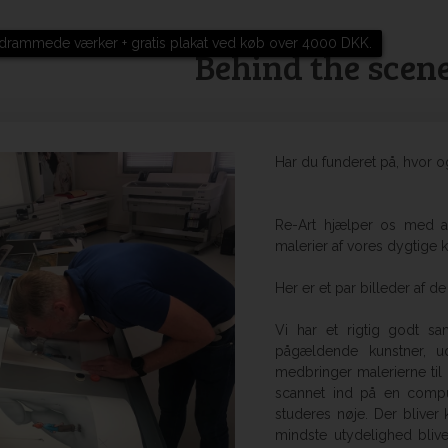
drammede værker + gratis plakat ved køb over 4000 DKK.
Behind the scene
Har du funderet på, hvor o
Re-Art hjælper os med at 
malerier af vores dygtige 
Her er et par billeder af d
Vi har et rigtig godt s
pågældende kunstner, udv
medbringer malerierne til 
scannet ind på en compute
studeres nøje. Der bliver
mindste utydelighed bliver