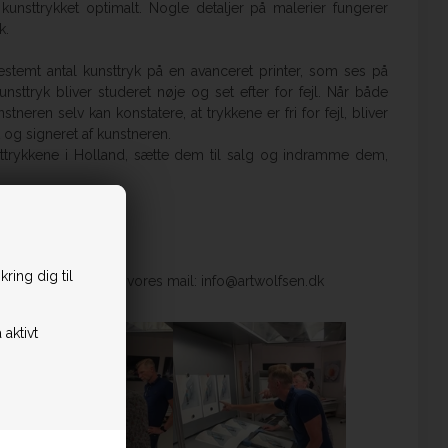
unsttrykket optimalt. Nogle detaljer på malerier fungerer
k.
bestemt antal kunsttryk på en avanceret printer, som ses på
unsttryk bliver studeret nøje og set efter for fejl. Når både
tneren selv kan konstatere, at trykkene er fri for fejl, bliver
og signeret af kunstneren.
sttrykkene i Holland, sætte dem til salg og indramme dem,
essen?
ring dig til
ciale medier eller på vores mail: info@artwolfsen.dk
 aktivt