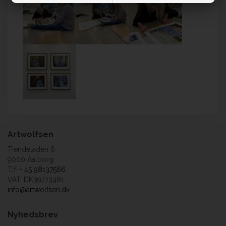
Artwolfsen
Tiendeladen 6
9000 Aalborg
Tlf:
+ 45 98137566
VAT: DK39773481
info@artwolfsen.dk
Nyhedsbrev