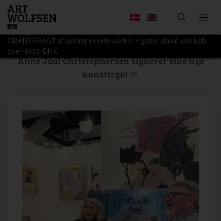
GRATIS FRAGT af uindrammede værker + gratis plakat ved køb
over 4000 DKK.
Anne Juul Christophersen signerer sine nye
kunsttryk! ✏️